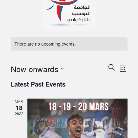
There are no upcoming events.
Events
Eve
Now onwards
Search
List
Vie
Search
Select
Navi
Latest Past Events
date.
and
Views
MAR
Naviga
18
2022