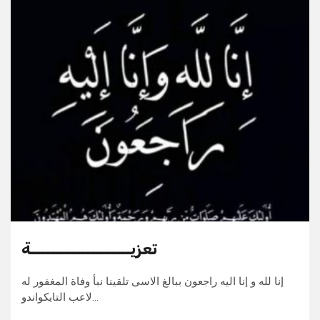
تعزيــــــــــــــــــــة
إنا لله و إنا اليه راجعون ببالغ الاسى تلقينا نبأ وفاة المغفور له
لاعب التايكواندو…