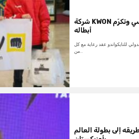
شركة KWON الألمانية تعزّز شراكتها مع التايكواندو التونسي وتكرّم
أبطاله
دولي للتايكواندو عقد رعاية مع كل
من…
يقه إلى بطولة العالم
بأوزبكستان