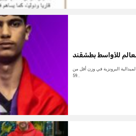
لعالم للأواسط بطشقند
ميدالية البرونزية في وزن أقل من
59…