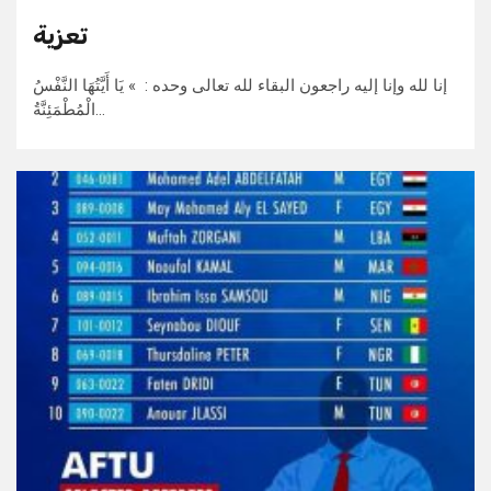
تعزية
إنا لله وإنا إليه راجعون البقاء لله تعالى وحده : » يَا أَيَّتُهَا النَّفْسُ
الْمُطْمَئِنَّةُ…