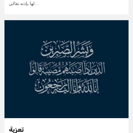
لها بإذنه تعالى…
تعزية