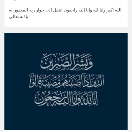
الله أكبر وإنا لله وإنا إليه راجعون انتقل الى جوار ربه المغفور له
بإذنه تعالى…