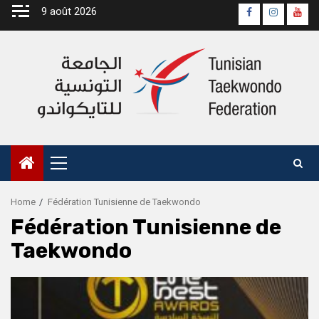
Skip
9 août 2026
Page
Instagra
yout
to
Officielle
Chan
content
Fb
Primary
Menu
Home
Fédération Tunisienne de Taekwondo
Fédération Tunisienne de
Taekwondo