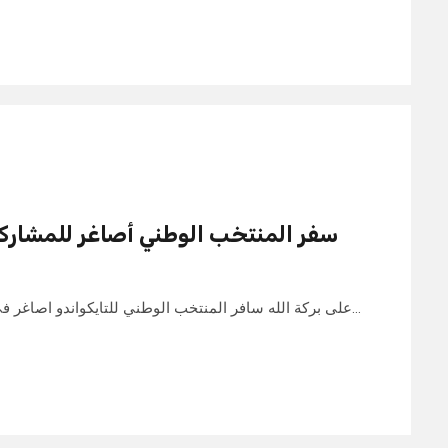
سفر المنتخب الوطني أصاغر للمشاركة
على بركة الله سافر المنتخب الوطني للتايكواندو اصاغر في ساعة متأخرة من ظهر هذا اليوم…