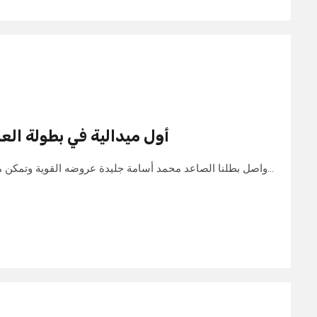
أول ميدالية في بطولة العال
واصل بطلنا الصاعد محمد أسامة جليدة عروضه القوية وتمكن من تحقيق فوز مستحق وصعب في…