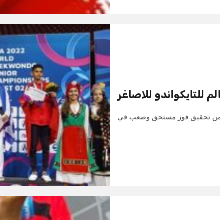
م للتايكواندو للاصاغر