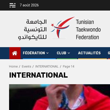
Skip
7 août 2026
to
content
FÉDÉRATION
CLUB
ACTUALITÉS
G
Home
Events
INTERNATIONAL
Page 14
INTERNATIONAL