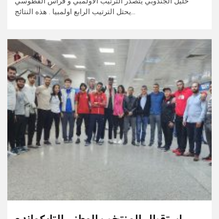
خليل الجندوبي يتصدر الترتيب الأولمبي و فراس القطوسي
يحتل الترتيب الرابع اولمبيا . هذه النتائج…