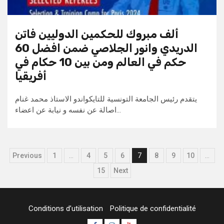
ألف مبروك للحكمين الدوليين فاتن
الدريدي وانور الجلاصي ضمن افضل 60
حكم في العالم ومن بين 10 حكام في
أفريقيا
يتقدم رئيس الجامعة التونسية للتايكواندو الاستاذ محمد غنام
اصالة عن نفسه و نيابة عن اعضاء…
Pagination
Previous
1
…
4
5
6
7
8
9
10
…
des
15
Next
publications
Conditions d’utilisation
Politique de confidentialité