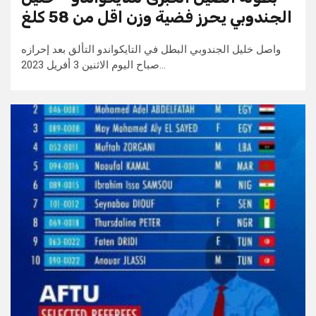
الجندوبي يحرز فضية وزن اقل من 58 كلغ
واصل خليل الجندوبي البطل في التايكواندو التألق بعد إحرازه
صباح اليوم الاثنين 3 أفريل 2023…