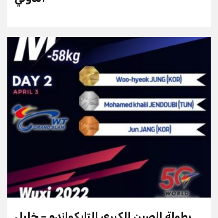
بطولة الصين الكبرى للتايكواندو – خليل