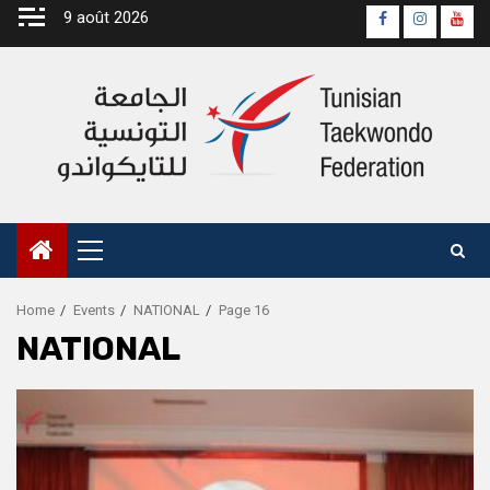
Skip
9 août 2026
Page
Instagra
yout
to
Officielle
Chan
content
Fb
Primary
Menu
Home
Events
NATIONAL
Page 16
NATIONAL