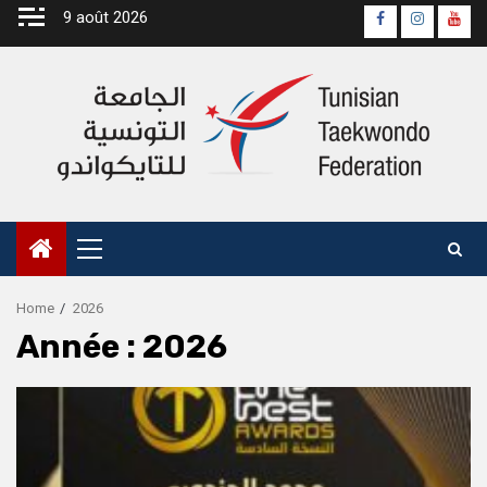
Skip
9 août 2026
Page
Instagra
yout
to
Officielle
Chan
content
Fb
Primary
Menu
Home
2026
Année :
2026