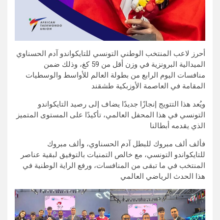
أحرز لاعب المنتخب الوطني التونسي للتايكواندو آدم الحسناوي
الميدالية البرونزية في وزن أقل من 59 كغ، وذلك ضمن
منافسات اليوم الرابع من بطولة العالم للأواسط والوسطيات
المقامة في العاصمة الأوزبكية طشقند
ويُعد هذا التتويج إنجازًا جديدًا يضاف إلى رصيد التايكواندو
التونسي في هذا المحفل العالمي، تأكيدًا على المستوى المتميز
الذي يقدمه أبطالنا
فألف ألف مبروك للبطل آدم الحسناوي، وألف مبروك
للتايكواندو التونسي، مع خالص التمنيات بالتوفيق لبقية عناصر
المنتخب في ما تبقى من المنافسات، ورفع الراية الوطنية في
هذا الحدث الرياضي العالمي