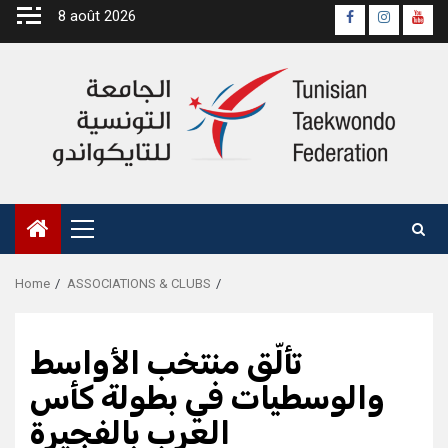
Skip
8 août 2026
Page
Instagra
yout
to
Officielle
Chan
content
Fb
Primary
Menu
Home
ASSOCIATIONS & CLUBS
تألّق منتخب الأواسط
والوسطيات في بطولة كأس
العرب بالفجيرة