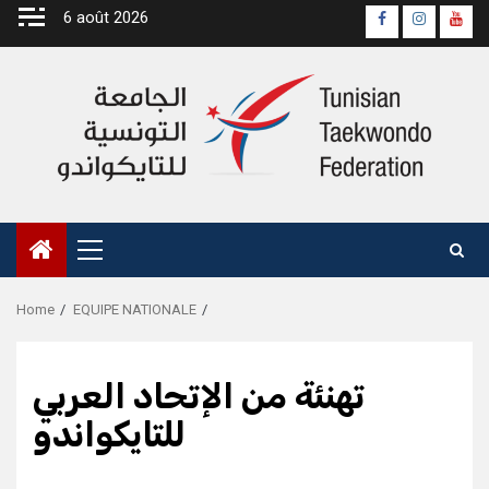
Skip
6 août 2026
Page
Instagra
yout
to
Officielle
Chan
content
Fb
Primary
Menu
Home
EQUIPE NATIONALE
تهنئة من الإتحاد العربي
للتايكواندو