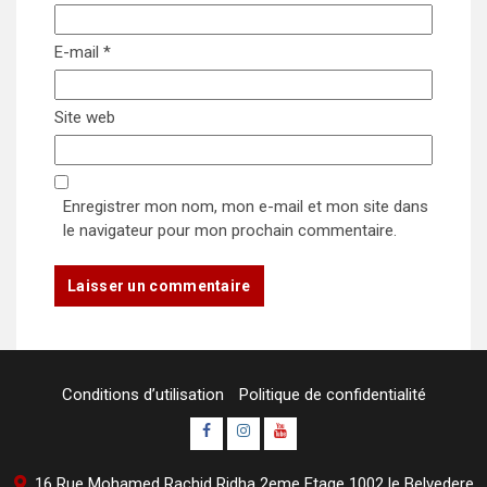
E-mail
*
Site web
Enregistrer mon nom, mon e-mail et mon site dans
le navigateur pour mon prochain commentaire.
Conditions d’utilisation
Politique de confidentialité
Page
Instagram
youtube
Officielle
Channel
16 Rue Mohamed Rachid Ridha 2eme Etage 1002 le Belvedere