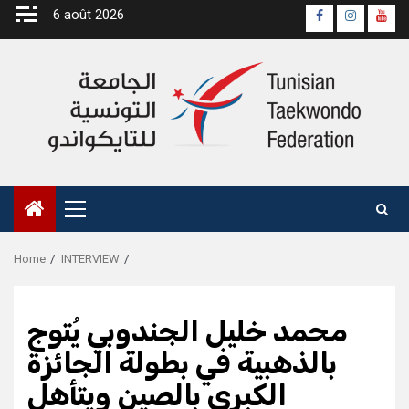
Skip
6 août 2026
Page
Instagra
yout
to
Officielle
Chan
content
Fb
Primary
Menu
Home
INTERVIEW
محمد خليل الجندوبي يُتوج
بالذهبية في بطولة الجائزة
الكبرى بالصين ويتأهل