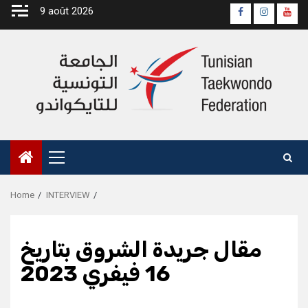
Skip
9 août 2026
Page
Instagra
yout
to
Officielle
Chan
content
Fb
Primary
Menu
Home
INTERVIEW
مقال جريدة الشروق بتاريخ
16 فيفري 2023