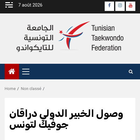
Skip
7 août 2026
Page
Instagra
yout
to
Officielle
Chan
content
Fb
Primary
Menu
Home
Non classé
وصول الخبير الدولي دراقان
جوفيك لتونس