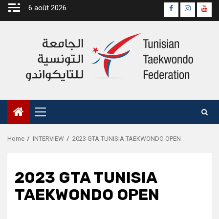
Skip
6 août 2026
Page
Instagra
yout
to
Officielle
Chan
content
Fb
Primary
Menu
Home
INTERVIEW
2023 GTA TUNISIA TAEKWONDO OPEN
2023 GTA TUNISIA
TAEKWONDO OPEN