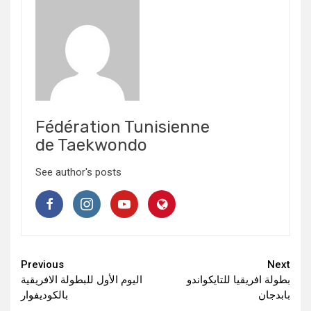
Fédération Tunisienne
de Taekwondo
See author's posts
Continue
Previous
Next
بطولة افريقيا للتايكواندو
اليوم الأول للبطولة الافريقية
Reading
بابدجان
بالكوديفوار