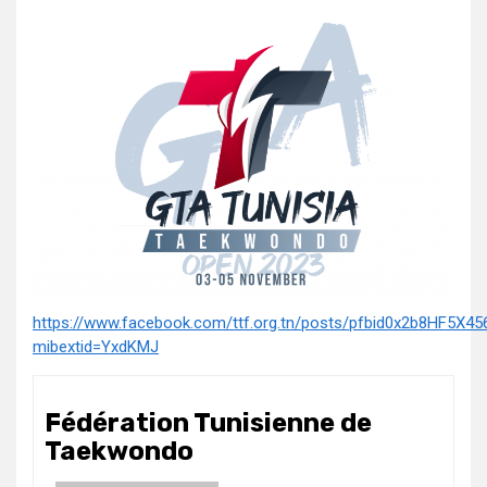
https://www.facebook.com/ttf.org.tn/posts/pfbid0x2b8HF5
mibextid=YxdKMJ
Fédération Tunisienne de
Taekwondo