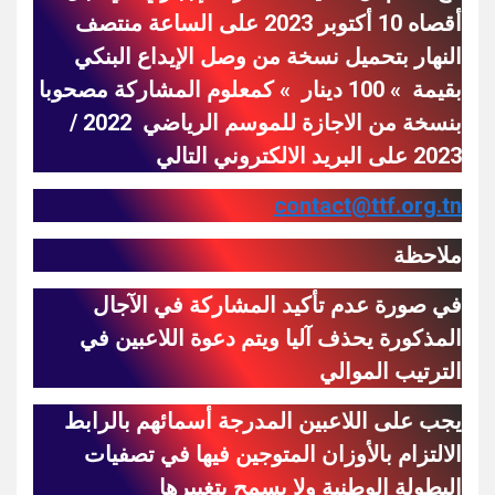
أقصاه 10 أكتوبر 2023 على الساعة منتصف
النهار بتحميل نسخة من وصل الإيداع البنكي
بقيمة » 100 دينار » كمعلوم المشاركة مصحوبا
بنسخة من الاجازة للموسم الرياضي 2022 /
2023 على البريد الالكتروني التالي
contact@ttf.org.tn
ملاحظة
في صورة عدم تأكيد المشاركة في الآجال
المذكورة يحذف آليا ويتم دعوة اللاعبين في
الترتيب الموالي
يجب على اللاعبين المدرجة أسمائهم بالرابط
الالتزام بالأوزان المتوجين فيها في تصفيات
البطولة الوطنية ولا يسمح بتغييرها