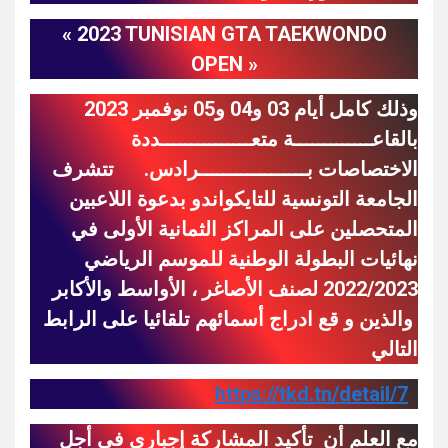
« 2023 TUNISIAN GTA TAEKWONDO
OPEN »
وذلك كامل أيام 03 و04 و05 نوفمبر 2023
بالقاعـــــــــــــة متعـــــــــــــــددة
الاختصاصات بــــــــــــــــــرادس. تتشرف
الجامعة التونسية للتايكواندو بدعوة اللاعبين
المتحصلين على المراكز الثمانية الأولى في
نهائيات البطولة الوطنية للموسم الرياضي
2022/2023 لصنف الأصاغر ، الأواسط والأكابر
والذين و قع ادراج أسمائهم تلقائيا على الرابط
التالي
https://tkd.tn/detail/7
مع العلم أن تأكيد المشاركة إجباري في أجل