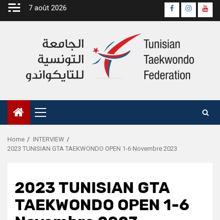
Skip
7 août 2026
Page
Instagra
yout
to
Officielle
Chan
content
Fb
Primary
Menu
Home
INTERVIEW
2023 TUNISIAN GTA TAEKWONDO OPEN 1-6 Novembre 2023
2023 TUNISIAN GTA
TAEKWONDO OPEN 1-6