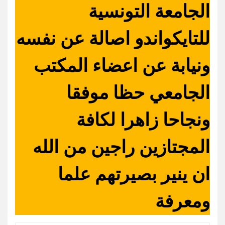
الجامعة التونسية
للتايكواندو اصالة عن نفسه
ونيابة عن اعضاء المكتب
الجامعي حظا موفقا
ونجاحا زاهرا لكافة
المجتازين راجين من الله
ان ينير بصيرتهم علما
ومعرفة