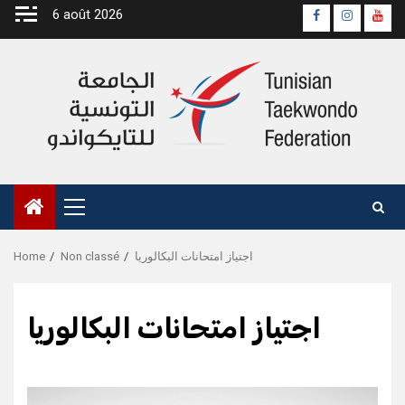
Skip
6 août 2026
Page
Instagra
yout
to
Officielle
Chan
content
Fb
Primary
Menu
Home
Non classé
اجتياز امتحانات البكالوريا
اجتياز امتحانات البكالوريا